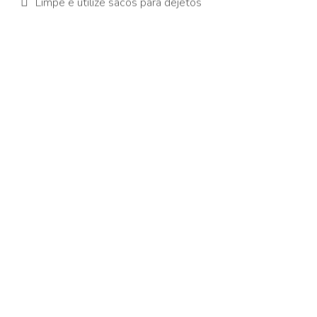
Limpe e utilize sacos para dejetos