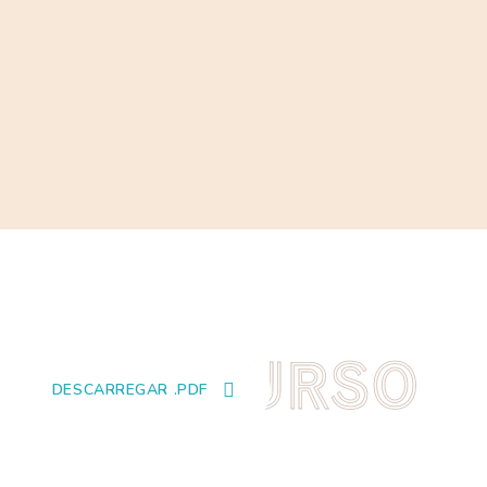
NARCISO-DAS-AREIAS
PANCRATIUM MARITIMUM
COLHEREIRO
PLATALEA LEUCORODIA
P
E
R
C
U
R
S
O
DESCARREGAR .PDF