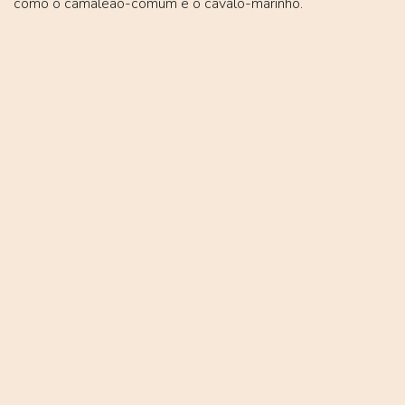
como o camaleão-comum e o cavalo-marinho.
IMPERADOR-AZUL
ANAX IMPERATOR
LONTRA-EUROPEIA
LUTRA LUTRA