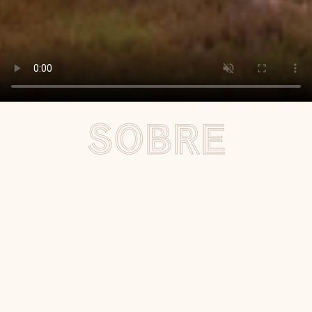
S
O
B
R
E