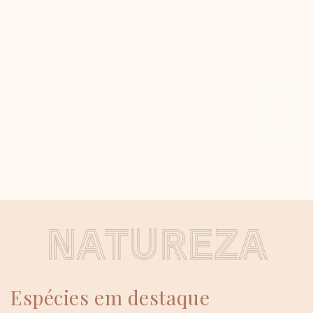
N
A
T
U
R
E
Z
A
Espécies em destaque